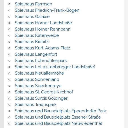
Spielhaus Farmsen
Spielhaus Friedrich-Frank-Bogen
Spielhaus Galaxie
Spielhaus Horner Landstraße
Spielhaus Horner Rennbahn
Spielhaus Katenweide
Spielhaus Kiebitz
Spielhaus Kurt-Adams-Platz
Spielhaus Langenfort
Spielhaus Lohmühlenpark
Spielhaus LoLa (Lohbrügger Landstraße)
Spielhaus Neuallermöhe
Spielhaus Sonnenland
Spielhaus Speckenreye
Spielhaus St. Georgs Kirchhof
Spielhaus Surcis Goldinger
Spielhaus Traunspark
Spielhaus und Bauspielplatz Eppendorfer Park
Spielhaus und Bauspielplatz Essener Straße
Spielhaus und Bauspielplatz Neuwiedenthal