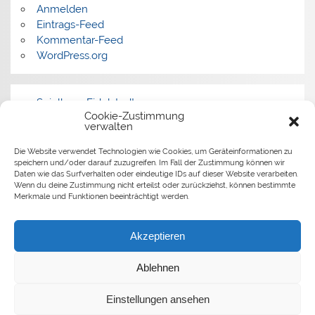
Anmelden
Eintrags-Feed
Kommentar-Feed
WordPress.org
Spielhaus Eidelstedt
Cookie-Zustimmung
Spielhaus und Bauspielplatz Eppendorfer Park
verwalten
Spielhaus Horner Rennbahn
Spielhaus Kiebitz
Die Website verwendet Technologien wie Cookies, um Geräteinformationen zu
speichern und/oder darauf zuzugreifen. Im Fall der Zustimmung können wir
Spielhaus im Lohmühlenpark
Daten wie das Surfverhalten oder eindeutige IDs auf dieser Website verarbeiten.
Spielhaus St. Georgs Kirchhof
Wenn du deine Zustimmung nicht erteilst oder zurückziehst, können bestimmte
Spielhaus Surcis Goldinger
Merkmale und Funktionen beeinträchtigt werden.
Spielhaus Traunspark
Spielhaus Wagrierweg
Akzeptieren
Spielhaus Wandsbek
Spielhaus Wehbers Park
Ablehnen
Einstellungen ansehen