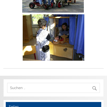
Seiten