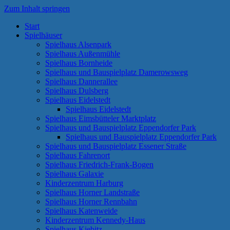
Zum Inhalt springen
Start
Hamburger Spielhäuser
Offene Kinderfreizeitstätten
Spielhäuser
Spielhaus Alsenpark
Spielhaus Außenmühle
Spielhaus Bornheide
Spielhaus und Bauspielplatz Damerowsweg
Spielhaus Dannerallee
Spielhaus Dulsberg
Spielhaus Eidelstedt
Spielhaus Eidelstedt
Spielhaus Eimsbütteler Marktplatz
Spielhaus und Bauspielplatz Eppendorfer Park
Spielhaus und Bauspielplatz Eppendorfer Park
Spielhaus und Bauspielplatz Essener Straße
Spielhaus Fahrenort
Spielhaus Friedrich-Frank-Bogen
Spielhaus Galaxie
Kinderzentrum Harburg
Spielhaus Horner Landstraße
Spielhaus Horner Rennbahn
Spielhaus Katenweide
Kinderzentrum Kennedy-Haus
Spielhaus Kiebitz