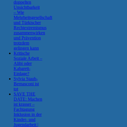
doppelten
Unsichtbarkeit
– Wie
Mehrheitsgesellschaft
und Türkischer
Rechtextremismus
zusammenwirken
und Prävention
trotzdem
gelingen kann
Kritische
Soziale Arbeit –
Alibi oder
Kabarett-
Einlage?
Sylvia Staub-
Bernasconi ist
tot
SAVE THE
DATE: Machen
ist krasser –
Fachtagung
Inklusion in der
Kinder- und
Jugendarbeit |