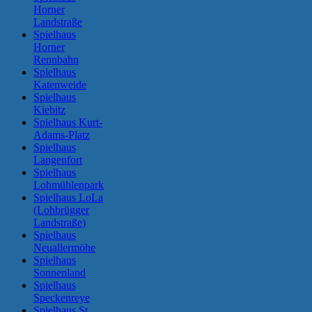
Horner
Landstraße
Spielhaus
Horner
Rennbahn
Spielhaus
Katenweide
Spielhaus
Kiebitz
Spielhaus Kurt-
Adams-Platz
Spielhaus
Langenfort
Spielhaus
Lohmühlenpark
Spielhaus LoLa
(Lohbrügger
Landstraße)
Spielhaus
Neuallermöhe
Spielhaus
Sonnenland
Spielhaus
Speckenreye
Spielhaus St.