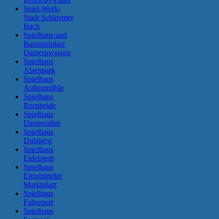
Spiel-Werk-
Stadt Schleemer
Bach
Spielhaus und
Bauspielplatz
Damerowsweg
Spielhaus
Alsenpark
Spielhaus
Außenmühle
Spielhaus
Bornheide
Spielhaus
Dannerallee
Spielhaus
Dulsberg
Spielhaus
Eidelstedt
Spielhaus
Eimsbütteler
Marktplatz
Spielhaus
Fahrenort
Spielhaus