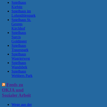
Spielhaus
Kiebitz
Spielhaus im
Lohmühlenpark
Spielhaus St.
Georgs
Kirchhof
Spielhaus
Surcis
Goldinger
Spielhaus
Traunspark
Spielhaus
Wagrierweg
Spielhaus
Wandsbek
Spielhaus
Wehbers Park
Feeds zu
OKJA und
Sozialer Arbeit
Wege aus der