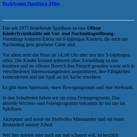
Bezirksamt Hamburg-Mitte
Das seit 1975 bestehende Spielhaus ist eine
Offene
Kinderfreizeitstätte mit Vor- und Nachmittagsöffnung
.
Vormittags kommen Eltern mit 0-6jährigen Kindern, die auch am
Nachmittag gern gesehene Gäste sind.
Vor allem steht das Haus ab 14:.00 Uhr aber den den 5-14jährigen
offen. Die Kinder können jederzeit ohne Anmeldung zu uns
kommen und im offenen Bereich ihre Freizeit gestalten sowie sich in
verschiedenen Interessenangeboten ausprobieren, ihre Fähigkeiten
kennenlernen und mit Spaß an der Sache erweitern.
Es gibt einen Spielraum, einen Bewegungsraum und eine Werkstatt.
In den Schulferien haben wir ein extra Ferienprogramm. Das
aktuelle Wochen- und Ferienprogramm bekommt ihr bei uns im
Spielhaus.
Akzeptanz und somit ein friedvolles Miteinander sind ein fester
Bestandteil unserer Arbeit.
Wer hier spielen oder auch nur mal schauen will, ist herzlich