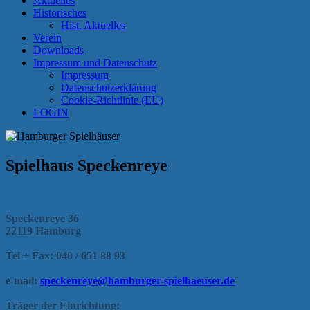
Aktuelles
Historisches
Hist. Aktuelles
Verein
Downloads
Impressum und Datenschutz
Impressum
Datenschutzerklärung
Cookie-Richtlinie (EU)
LOGIN
Spielhaus Speckenreye
Speckenreye 36
22119 Hamburg
Tel + Fax: 040 / 651 88 93
e-mail:
speckenreye@hamburger-spielhaeuser.de
Träger der Einrichtung: