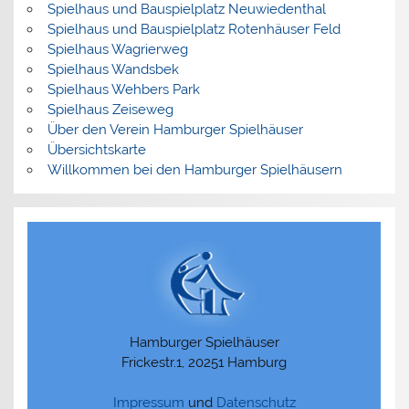
Spielhaus und Bauspielplatz Neuwiedenthal
Spielhaus und Bauspielplatz Rotenhäuser Feld
Spielhaus Wagrierweg
Spielhaus Wandsbek
Spielhaus Wehbers Park
Spielhaus Zeiseweg
Über den Verein Hamburger Spielhäuser
Übersichtskarte
Willkommen bei den Hamburger Spielhäusern
Hamburger Spielhäuser
Frickestr.1, 20251 Hamburg
Impressum
und
Datenschutz