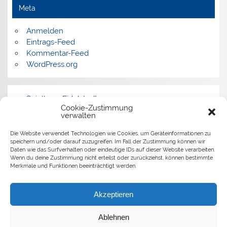
Meta
Anmelden
Eintrags-Feed
Kommentar-Feed
WordPress.org
Spielhaus Eidelstedt
Cookie-Zustimmung
Spielhaus und Bauspielplatz Eppendorfer Park
verwalten
Spielhaus Horner Rennbahn
Spielhaus Kiebitz
Die Website verwendet Technologien wie Cookies, um Geräteinformationen zu
speichern und/oder darauf zuzugreifen. Im Fall der Zustimmung können wir
Spielhaus im Lohmühlenpark
Daten wie das Surfverhalten oder eindeutige IDs auf dieser Website verarbeiten.
Spielhaus St. Georgs Kirchhof
Wenn du deine Zustimmung nicht erteilst oder zurückziehst, können bestimmte
Spielhaus Surcis Goldinger
Merkmale und Funktionen beeinträchtigt werden.
Spielhaus Traunspark
Spielhaus Wagrierweg
Akzeptieren
Spielhaus Wandsbek
Spielhaus Wehbers Park
Ablehnen