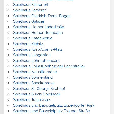
Spielhaus Fahrenort
Spielhaus Farmsen
Spielhaus Friedrich-Frank-Bogen
Spielhaus Galaxie
Spielhaus Horner Landstraße
Spielhaus Horner Rennbahn
Spielhaus Katenweide
Spielhaus Kiebitz
Spielhaus Kurt-Adams-Platz
Spielhaus Langenfort
Spielhaus Lohmühlenpark
Spielhaus LoLa (Lohbrügger Landstraße)
Spielhaus Neuallermöhe
Spielhaus Sonnenland
Spielhaus Speckenreye
Spielhaus St. Georgs Kirchhof
Spielhaus Surcis Goldinger
Spielhaus Traunspark
Spielhaus und Bauspielplatz Eppendorfer Park
Spielhaus und Bauspielplatz Essener Straße