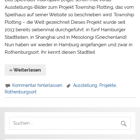
Ausstellungs-Bilder zum Projekt Township Plotting, das vom
Spielhaus auf seiner Website so beschrieben wird: Township
Plotting – die Welt gezeichnet Dieses Projekt wurde seit
2013 bereits siebenmal durchgeführt: in fünf Hamburger
Stadtteilen, in Shanghai und in Mesolongi (Griechenland).
Nun haben wir wieder in Hamburg angefangen und zwar in
Rothenburgsort. Ihr kennt diesen Stadtteil
» Weiterlesen
Kommentar hinterlassen
Ausstellung
,
Projekte
,
Rothenburgsort