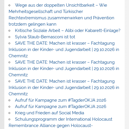
Wege aus der doppelten Unsichtbarkeit – Wie
Mehrheitsgesellschaft und Türkischer
Rechtextremismus zusammenwirken und Prävention
trotzdem gelingen kann
Kritische Soziale Arbeit – Alibi oder Kabarett-Einlage?
Sylvia Staub-Bernasconi ist tot
SAVE THE DATE: Machen ist krasser – Fachtagung
Inklusion in der Kinder- und Jugendarbeit | 29.10.2026 in
Chemnitz
SAVE THE DATE: Machen ist krasser – Fachtagung
Inklusion in der Kinder- und Jugendarbeit | 29.10.2026 in
Chemnitz
SAVE THE DATE: Machen ist krasser – Fachtagung
Inklusion in der Kinder- und Jugendarbeit | 29.10.2026 in
Chemnitz
Aufruf für Kampagne zum #TagderOKJA 2026
Aufruf für Kampagne zum #TagderOKJA 2026
Krieg und Frieden auf Social Media
Schulungsprogramm der International Holocaust
Remembrance Alliance gegen Holocaust-