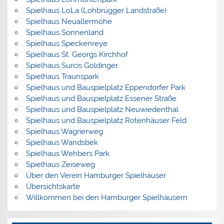
Spielhaus LoLa (Lohbrügger Landstraße)
Spielhaus Neuallermöhe
Spielhaus Sonnenland
Spielhaus Speckenreye
Spielhaus St. Georgs Kirchhof
Spielhaus Surcis Goldinger
Spielhaus Traunspark
Spielhaus und Bauspielplatz Eppendorfer Park
Spielhaus und Bauspielplatz Essener Straße
Spielhaus und Bauspielplatz Neuwiedenthal
Spielhaus und Bauspielplatz Rotenhäuser Feld
Spielhaus Wagrierweg
Spielhaus Wandsbek
Spielhaus Wehbers Park
Spielhaus Zeiseweg
Über den Verein Hamburger Spielhäuser
Übersichtskarte
Willkommen bei den Hamburger Spielhäusern