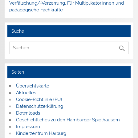
Verfälschung/-Verzerrung. Für Multiplikator:innen und
pädagogische Fachkräfte
Suche
Seiten
Übersichtskarte
Aktuelles
Cookie-Richtlinie (EU)
Datenschutzerklärung
Downloads
Geschichtliches zu den Hamburger Spielhäusern
Impressum
Kinderzentrum Harburg