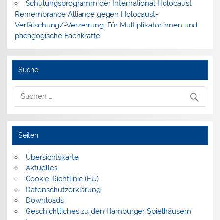
Schulungsprogramm der International Holocaust
Remembrance Alliance gegen Holocaust-
Verfälschung/-Verzerrung. Für Multiplikator:innen und
pädagogische Fachkräfte
Suche
Seiten
Übersichtskarte
Aktuelles
Cookie-Richtlinie (EU)
Datenschutzerklärung
Downloads
Geschichtliches zu den Hamburger Spielhäusern