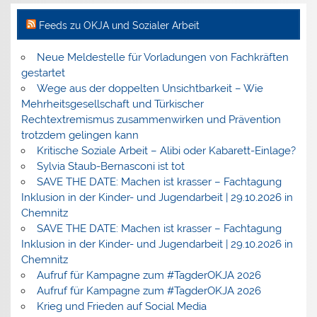
Feeds zu OKJA und Sozialer Arbeit
Neue Meldestelle für Vorladungen von Fachkräften
gestartet
Wege aus der doppelten Unsichtbarkeit – Wie
Mehrheitsgesellschaft und Türkischer
Rechtextremismus zusammenwirken und Prävention
trotzdem gelingen kann
Kritische Soziale Arbeit – Alibi oder Kabarett-Einlage?
Sylvia Staub-Bernasconi ist tot
SAVE THE DATE: Machen ist krasser – Fachtagung
Inklusion in der Kinder- und Jugendarbeit | 29.10.2026 in
Chemnitz
SAVE THE DATE: Machen ist krasser – Fachtagung
Inklusion in der Kinder- und Jugendarbeit | 29.10.2026 in
Chemnitz
Aufruf für Kampagne zum #TagderOKJA 2026
Aufruf für Kampagne zum #TagderOKJA 2026
Krieg und Frieden auf Social Media