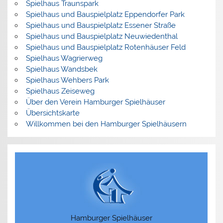
Spielhaus Traunspark
Spielhaus und Bauspielplatz Eppendorfer Park
Spielhaus und Bauspielplatz Essener Straße
Spielhaus und Bauspielplatz Neuwiedenthal
Spielhaus und Bauspielplatz Rotenhäuser Feld
Spielhaus Wagrierweg
Spielhaus Wandsbek
Spielhaus Wehbers Park
Spielhaus Zeiseweg
Über den Verein Hamburger Spielhäuser
Übersichtskarte
Willkommen bei den Hamburger Spielhäusern
Hamburger Spielhäuser