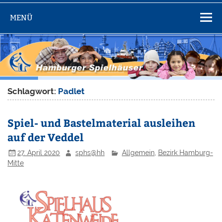
Zum
Hamburger
Offene Kinderfreizeitstätten
Inhalt
MENÜ
springen
Spielhäuser
Schlagwort:
Padlet
Spiel- und Bastelmaterial ausleihen
auf der Veddel
27. April 2020
sphs@hh
Allgemein
,
Bezirk Hamburg-
Mitte