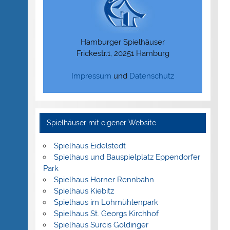
Hamburger Spielhäuser
Frickestr.1, 20251 Hamburg
Impressum
und
Datenschutz
Spielhäuser mit eigener Website
Spielhaus Eidelstedt
Spielhaus und Bauspielplatz Eppendorfer
Park
Spielhaus Horner Rennbahn
Spielhaus Kiebitz
Spielhaus im Lohmühlenpark
Spielhaus St. Georgs Kirchhof
Spielhaus Surcis Goldinger