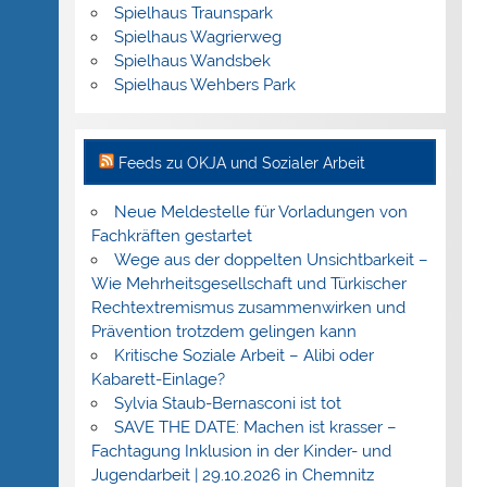
Spielhaus Traunspark
Spielhaus Wagrierweg
Spielhaus Wandsbek
Spielhaus Wehbers Park
Feeds zu OKJA und Sozialer Arbeit
Neue Meldestelle für Vorladungen von
Fachkräften gestartet
Wege aus der doppelten Unsichtbarkeit –
Wie Mehrheitsgesellschaft und Türkischer
Rechtextremismus zusammenwirken und
Prävention trotzdem gelingen kann
Kritische Soziale Arbeit – Alibi oder
Kabarett-Einlage?
Sylvia Staub-Bernasconi ist tot
SAVE THE DATE: Machen ist krasser –
Fachtagung Inklusion in der Kinder- und
Jugendarbeit | 29.10.2026 in Chemnitz