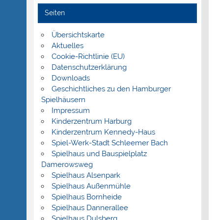
Seiten
Übersichtskarte
Aktuelles
Cookie-Richtlinie (EU)
Datenschutzerklärung
Downloads
Geschichtliches zu den Hamburger
Spielhäusern
Impressum
Kinderzentrum Harburg
Kinderzentrum Kennedy-Haus
Spiel-Werk-Stadt Schleemer Bach
Spielhaus und Bauspielplatz
Damerowsweg
Spielhaus Alsenpark
Spielhaus Außenmühle
Spielhaus Bornheide
Spielhaus Dannerallee
Spielhaus Dulsberg