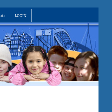
utz
LOGIN