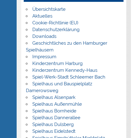
Übersichtskarte
Aktuelles
Cookie-Richtlinie (EU)
Datenschutzerklärung
Downloads
Geschichtliches zu den Hamburger
Spielhäusern
Impressum
Kinderzentrum Harburg
Kinderzentrum Kennedy-Haus
Spiel-Werk-Stadt Schleemer Bach
Spielhaus und Bauspielplatz
Damerowsweg
Spielhaus Alsenpark
Spielhaus Außenmühle
Spielhaus Bornheide
Spielhaus Dannerallee
Spielhaus Dulsberg
Spielhaus Eidelstedt