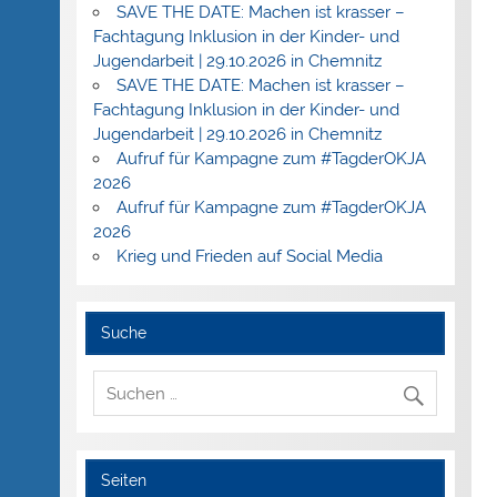
SAVE THE DATE: Machen ist krasser –
Fachtagung Inklusion in der Kinder- und
Jugendarbeit | 29.10.2026 in Chemnitz
SAVE THE DATE: Machen ist krasser –
Fachtagung Inklusion in der Kinder- und
Jugendarbeit | 29.10.2026 in Chemnitz
Aufruf für Kampagne zum #TagderOKJA
2026
Aufruf für Kampagne zum #TagderOKJA
2026
Krieg und Frieden auf Social Media
Suche
Seiten