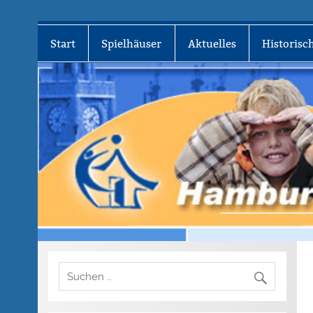
Zum
Hamburger Spielhäu
Inhalt
Offene Kinderfreizeitstätten
Start
Spielhäuser
Aktuelles
Historisc
springen